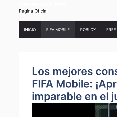
Generador Pro
Saltar
al
Pagina Oficial
contenido
INICIO
FIFA MOBILE
ROBLOX
FREE 
Los mejores cons
FIFA Mobile: ¡Ap
imparable en el 