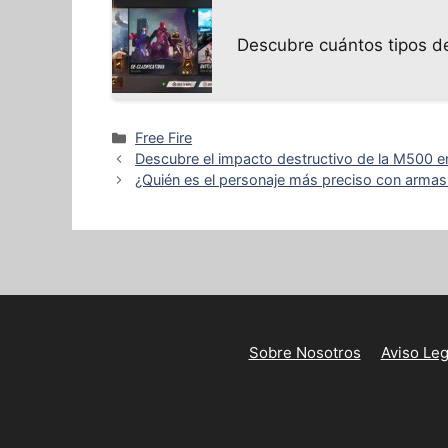
Descubre cuántos tipos de
Categorías
Free Fire
Descubre el impacto destructivo de la M500 en
¿Quién es el personaje más preciso con armas d
Sobre Nosotros
Aviso Leg