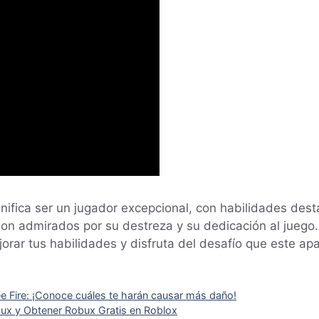
ignifica ser un jugador excepcional, con habilidades des
son admirados por su destreza y su dedicación al juego. 
jorar tus habilidades y disfruta del desafío que este ap
ee Fire: ¡Conoce cuáles te harán causar más daño!
bux y Obtener Robux Gratis en Roblox