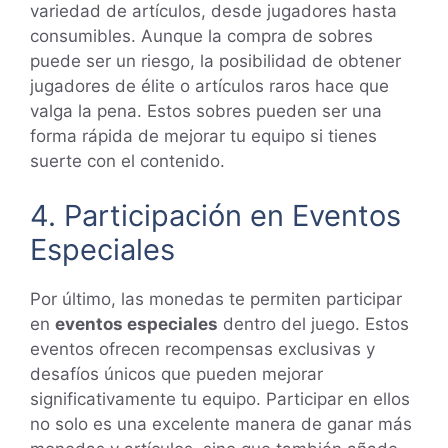
variedad de artículos, desde jugadores hasta
consumibles. Aunque la compra de sobres
puede ser un riesgo, la posibilidad de obtener
jugadores de élite o artículos raros hace que
valga la pena. Estos sobres pueden ser una
forma rápida de mejorar tu equipo si tienes
suerte con el contenido.
4. Participación en Eventos
Especiales
Por último, las monedas te permiten participar
en
eventos especiales
dentro del juego. Estos
eventos ofrecen recompensas exclusivas y
desafíos únicos que pueden mejorar
significativamente tu equipo. Participar en ellos
no solo es una excelente manera de ganar más