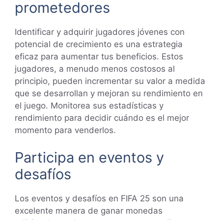
prometedores
Identificar y adquirir jugadores jóvenes con
potencial de crecimiento es una estrategia
eficaz para aumentar tus beneficios. Estos
jugadores, a menudo menos costosos al
principio, pueden incrementar su valor a medida
que se desarrollan y mejoran su rendimiento en
el juego. Monitorea sus estadísticas y
rendimiento para decidir cuándo es el mejor
momento para venderlos.
Participa en eventos y
desafíos
Los eventos y desafíos en FIFA 25 son una
excelente manera de ganar monedas