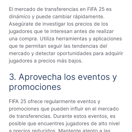
El mercado de transferencias en FIFA 25 es
dinámico y puede cambiar rápidamente.
Asegúrate de investigar los precios de los
jugadores que te interesan antes de realizar
una compra. Utiliza herramientas y aplicaciones
que te permitan seguir las tendencias del
mercado y detectar oportunidades para adquirir
jugadores a precios más bajos.
3. Aprovecha los eventos y
promociones
FIFA 25 ofrece regularmente eventos y
promociones que pueden influir en el mercado
de transferencias. Durante estos eventos, es
posible que encuentres jugadores de alto nivel
a precios reducidos. Mantente atento a las