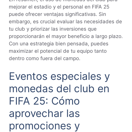
mejorar el estadio y el personal en FIFA 25
puede ofrecer ventajas significativas. Sin
embargo, es crucial evaluar las necesidades de
tu club y priorizar las inversiones que
proporcionarán el mayor beneficio a largo plazo.
Con una estrategia bien pensada, puedes
maximizar el potencial de tu equipo tanto
dentro como fuera del campo.
Eventos especiales y
monedas del club en
FIFA 25: Cómo
aprovechar las
promociones y