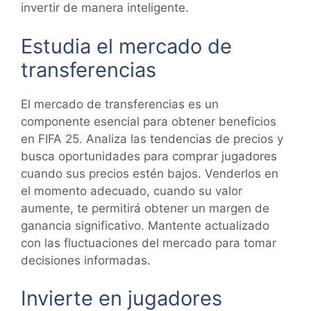
invertir de manera inteligente.
Estudia el mercado de
transferencias
El mercado de transferencias es un
componente esencial para obtener beneficios
en FIFA 25. Analiza las tendencias de precios y
busca oportunidades para comprar jugadores
cuando sus precios estén bajos. Venderlos en
el momento adecuado, cuando su valor
aumente, te permitirá obtener un margen de
ganancia significativo. Mantente actualizado
con las fluctuaciones del mercado para tomar
decisiones informadas.
Invierte en jugadores