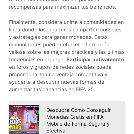
recompensas para maximizar tus beneficios.
Finalmente, considera unirte a comunidades en
línea donde los jugadores comparten consejos
y estrategias para ganar monedas. Estas
comunidades pueden ofrecer información
valiosa sobre las mejores prácticas y las últimas
tendencias en el juego.
Participar activamente
en foros y grupos de redes sociales puede
proporcionarte una ventaja competitiva y
ayudarte a descubrir nuevas formas de
aumentar tus ganancias en FIFA 25.
Descubre Cómo Conseguir
Monedas Gratis en FIFA
Mobile de Forma Segura y
Efectiva