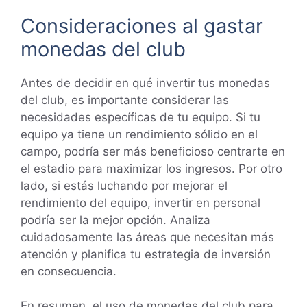
Consideraciones al gastar
monedas del club
Antes de decidir en qué invertir tus monedas
del club, es importante considerar las
necesidades específicas de tu equipo. Si tu
equipo ya tiene un rendimiento sólido en el
campo, podría ser más beneficioso centrarte en
el estadio para maximizar los ingresos. Por otro
lado, si estás luchando por mejorar el
rendimiento del equipo, invertir en personal
podría ser la mejor opción. Analiza
cuidadosamente las áreas que necesitan más
atención y planifica tu estrategia de inversión
en consecuencia.
En resumen, el uso de monedas del club para