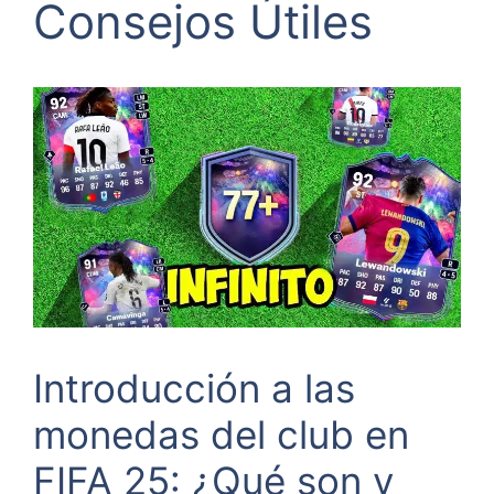
Consejos Útiles
Introducción a las
monedas del club en
FIFA 25: ¿Qué son y