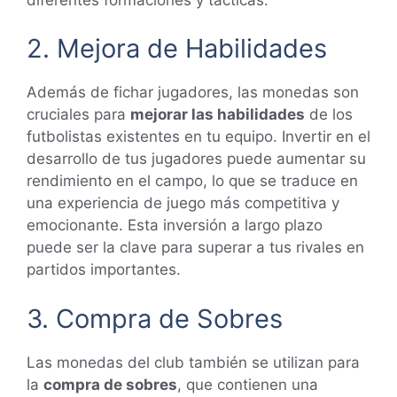
2. Mejora de Habilidades
Además de fichar jugadores, las monedas son
cruciales para
mejorar las habilidades
de los
futbolistas existentes en tu equipo. Invertir en el
desarrollo de tus jugadores puede aumentar su
rendimiento en el campo, lo que se traduce en
una experiencia de juego más competitiva y
emocionante. Esta inversión a largo plazo
puede ser la clave para superar a tus rivales en
partidos importantes.
3. Compra de Sobres
Las monedas del club también se utilizan para
la
compra de sobres
, que contienen una