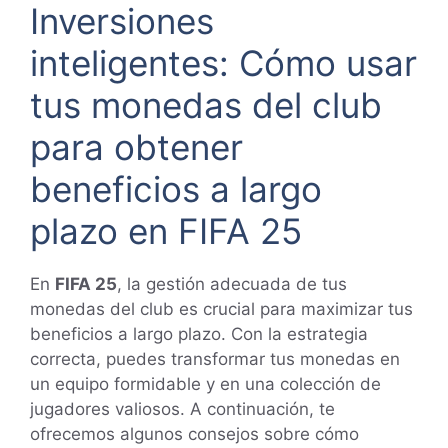
Inversiones
inteligentes: Cómo usar
tus monedas del club
para obtener
beneficios a largo
plazo en FIFA 25
En
FIFA 25
, la gestión adecuada de tus
monedas del club es crucial para maximizar tus
beneficios a largo plazo. Con la estrategia
correcta, puedes transformar tus monedas en
un equipo formidable y en una colección de
jugadores valiosos. A continuación, te
ofrecemos algunos consejos sobre cómo