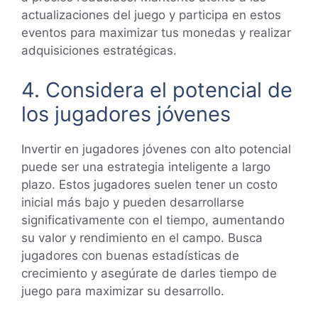
actualizaciones del juego y participa en estos
eventos para maximizar tus monedas y realizar
adquisiciones estratégicas.
4. Considera el potencial de
los jugadores jóvenes
Invertir en jugadores jóvenes con alto potencial
puede ser una estrategia inteligente a largo
plazo. Estos jugadores suelen tener un costo
inicial más bajo y pueden desarrollarse
significativamente con el tiempo, aumentando
su valor y rendimiento en el campo. Busca
jugadores con buenas estadísticas de
crecimiento y asegúrate de darles tiempo de
juego para maximizar su desarrollo.