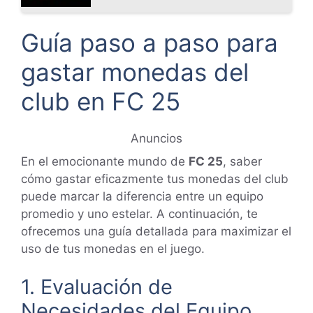
Guía paso a paso para
gastar monedas del
club en FC 25
Anuncios
En el emocionante mundo de
FC 25
, saber
cómo gastar eficazmente tus monedas del club
puede marcar la diferencia entre un equipo
promedio y uno estelar. A continuación, te
ofrecemos una guía detallada para maximizar el
uso de tus monedas en el juego.
1. Evaluación de
Necesidades del Equipo