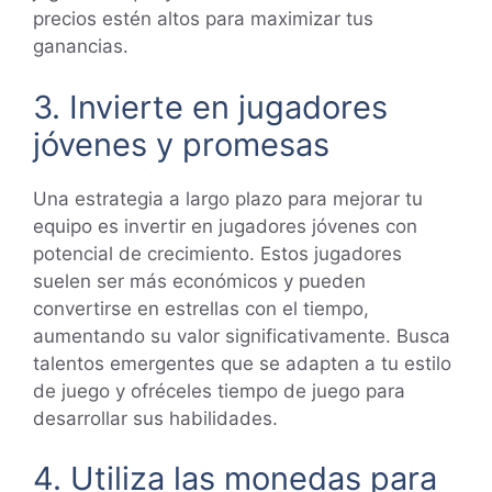
precios estén altos para maximizar tus
ganancias.
3. Invierte en jugadores
jóvenes y promesas
Una estrategia a largo plazo para mejorar tu
equipo es invertir en jugadores jóvenes con
potencial de crecimiento. Estos jugadores
suelen ser más económicos y pueden
convertirse en estrellas con el tiempo,
aumentando su valor significativamente. Busca
talentos emergentes que se adapten a tu estilo
de juego y ofréceles tiempo de juego para
desarrollar sus habilidades.
4. Utiliza las monedas para