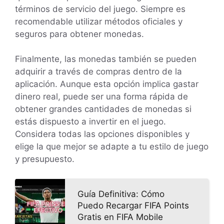
términos de servicio del juego. Siempre es
recomendable utilizar métodos oficiales y
seguros para obtener monedas.
Finalmente, las monedas también se pueden
adquirir a través de compras dentro de la
aplicación. Aunque esta opción implica gastar
dinero real, puede ser una forma rápida de
obtener grandes cantidades de monedas si
estás dispuesto a invertir en el juego.
Considera todas las opciones disponibles y
elige la que mejor se adapte a tu estilo de juego
y presupuesto.
Guía Definitiva: Cómo
Puedo Recargar FIFA Points
Gratis en FIFA Mobile