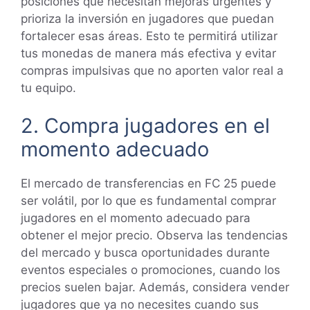
posiciones que necesitan mejoras urgentes y
prioriza la inversión en jugadores que puedan
fortalecer esas áreas. Esto te permitirá utilizar
tus monedas de manera más efectiva y evitar
compras impulsivas que no aporten valor real a
tu equipo.
2. Compra jugadores en el
momento adecuado
El mercado de transferencias en FC 25 puede
ser volátil, por lo que es fundamental comprar
jugadores en el momento adecuado para
obtener el mejor precio. Observa las tendencias
del mercado y busca oportunidades durante
eventos especiales o promociones, cuando los
precios suelen bajar. Además, considera vender
jugadores que ya no necesites cuando sus