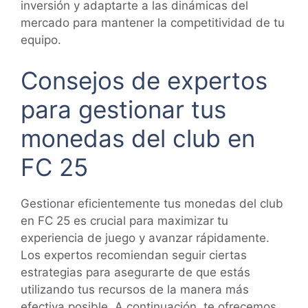
inversión y adaptarte a las dinámicas del
mercado para mantener la competitividad de tu
equipo.
Consejos de expertos
para gestionar tus
monedas del club en
FC 25
Gestionar eficientemente tus monedas del club
en FC 25 es crucial para maximizar tu
experiencia de juego y avanzar rápidamente.
Los expertos recomiendan seguir ciertas
estrategias para asegurarte de que estás
utilizando tus recursos de la manera más
efectiva posible. A continuación, te ofrecemos