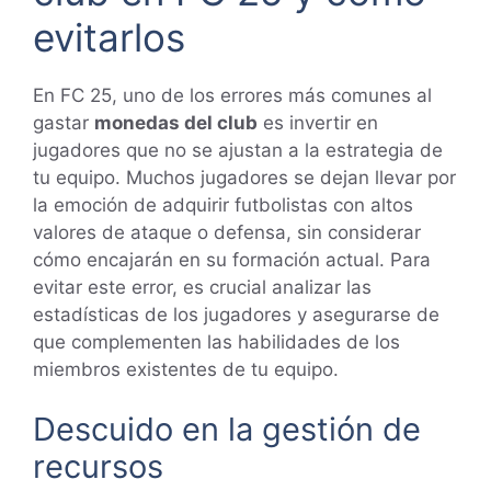
evitarlos
En FC 25, uno de los errores más comunes al
gastar
monedas del club
es invertir en
jugadores que no se ajustan a la estrategia de
tu equipo. Muchos jugadores se dejan llevar por
la emoción de adquirir futbolistas con altos
valores de ataque o defensa, sin considerar
cómo encajarán en su formación actual. Para
evitar este error, es crucial analizar las
estadísticas de los jugadores y asegurarse de
que complementen las habilidades de los
miembros existentes de tu equipo.
Descuido en la gestión de
recursos