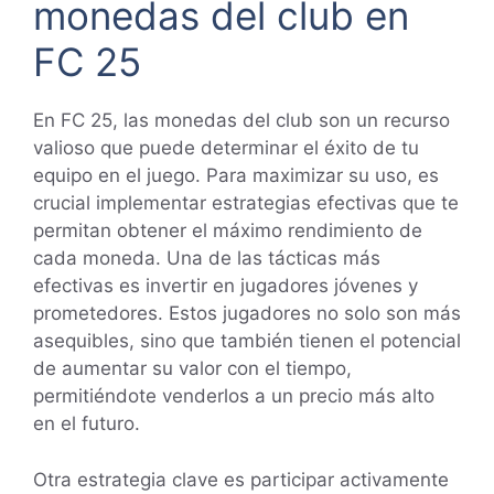
monedas del club en
FC 25
En FC 25, las monedas del club son un recurso
valioso que puede determinar el éxito de tu
equipo en el juego. Para maximizar su uso, es
crucial implementar estrategias efectivas que te
permitan obtener el máximo rendimiento de
cada moneda. Una de las tácticas más
efectivas es invertir en jugadores jóvenes y
prometedores. Estos jugadores no solo son más
asequibles, sino que también tienen el potencial
de aumentar su valor con el tiempo,
permitiéndote venderlos a un precio más alto
en el futuro.
Otra estrategia clave es participar activamente