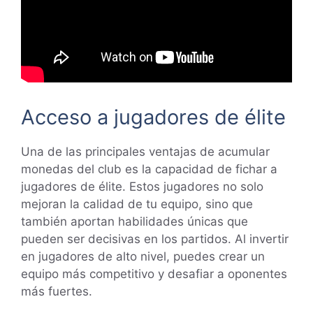
Acceso a jugadores de élite
Una de las principales ventajas de acumular
monedas del club es la capacidad de fichar a
jugadores de élite. Estos jugadores no solo
mejoran la calidad de tu equipo, sino que
también aportan habilidades únicas que
pueden ser decisivas en los partidos. Al invertir
en jugadores de alto nivel, puedes crear un
equipo más competitivo y desafiar a oponentes
más fuertes.