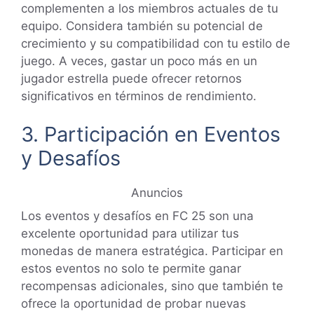
complementen a los miembros actuales de tu
equipo. Considera también su potencial de
crecimiento y su compatibilidad con tu estilo de
juego. A veces, gastar un poco más en un
jugador estrella puede ofrecer retornos
significativos en términos de rendimiento.
3. Participación en Eventos
y Desafíos
Anuncios
Los eventos y desafíos en FC 25 son una
excelente oportunidad para utilizar tus
monedas de manera estratégica. Participar en
estos eventos no solo te permite ganar
recompensas adicionales, sino que también te
ofrece la oportunidad de probar nuevas