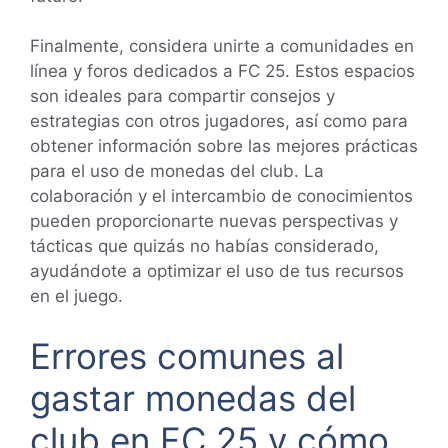
Finalmente, considera unirte a comunidades en
línea y foros dedicados a FC 25. Estos espacios
son ideales para compartir consejos y
estrategias con otros jugadores, así como para
obtener información sobre las mejores prácticas
para el uso de monedas del club. La
colaboración y el intercambio de conocimientos
pueden proporcionarte nuevas perspectivas y
tácticas que quizás no habías considerado,
ayudándote a optimizar el uso de tus recursos
en el juego.
Errores comunes al
gastar monedas del
club en FC 25 y cómo