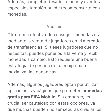
Además, completar desafíos diarios y eventos
especiales también puede recompensarte con
monedas.
Anuncios
Otra forma efectiva de conseguir monedas es
mediante la venta de jugadores en el mercado
de transferencias. Si tienes jugadores que no
necesitas, puedes ponerlos a la venta y recibir
monedas a cambio. Esto requiere una buena
estrategia de gestión de tu equipo para
maximizar las ganancias.
Además, algunos jugadores optan por utilizar
aplicaciones y páginas que prometen
monedas
gratis para FIFA Mobile
. Sin embargo, es
crucial ser cauteloso con estas opciones, ya
que muchas pueden no ser seguras o violar los