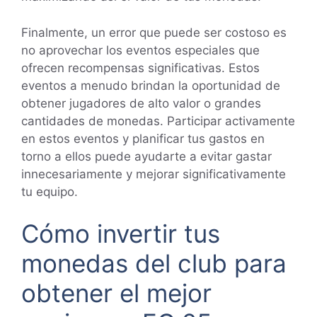
Finalmente, un error que puede ser costoso es
no aprovechar los eventos especiales que
ofrecen recompensas significativas. Estos
eventos a menudo brindan la oportunidad de
obtener jugadores de alto valor o grandes
cantidades de monedas. Participar activamente
en estos eventos y planificar tus gastos en
torno a ellos puede ayudarte a evitar gastar
innecesariamente y mejorar significativamente
tu equipo.
Cómo invertir tus
monedas del club para
obtener el mejor