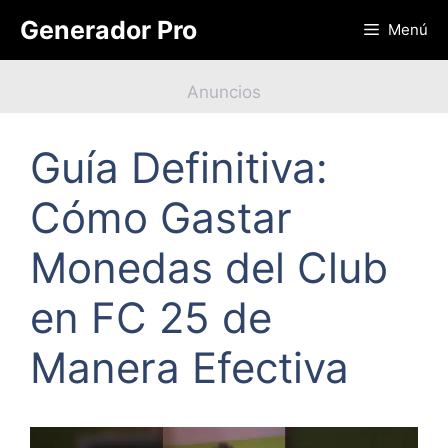
Saltar
Generador Pro
Menú
al
contenido
Anuncios
Guía Definitiva:
Cómo Gastar
Monedas del Club
en FC 25 de
Manera Efectiva