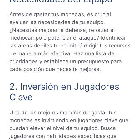
Antes de gastar tus monedas, es crucial
evaluar las necesidades de tu equipo.
¿Necesitas mejorar la defensa, reforzar el
mediocampo o potenciar el ataque? Identificar
las áreas débiles te permitirá dirigir tus recursos
de manera más efectiva. Haz una lista de
prioridades y establece un presupuesto para
cada posición que necesite mejoras.
2. Inversión en Jugadores
Clave
Una de las mejores maneras de gastar tus
monedas es invirtiendo en jugadores clave que
puedan elevar el nivel de tu equipo. Busca
jugadores con habilidades específicas que