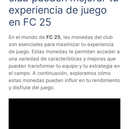
experiencia de juego
en FC 25
En el mundo de
FC 25
, las monedas del club
son esenciales para maximizar tu experiencia
de juego. Estas monedas te permiten acceder a
una variedad de características y mejoras que
pueden transformar tu equipo y tu estrategia en
el campo. A continuación, exploramos cómo
estas monedas pueden influir en tu rendimiento
y disfrute del juego.